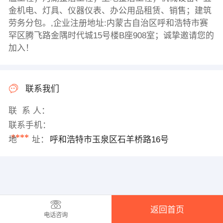
金机电、灯具、仪器仪表、办公用品租赁、销售；建筑
劳务分包。,企业注册地址:内蒙古自治区呼和浩特市赛
罕区腾飞路金隅时代城15号楼B座908室；诚挚邀请您的
加入！
联系我们
联 系 人：
联系手机：
****
地 址：
呼和浩特市玉泉区石羊桥路16号
返回首页
电话咨询