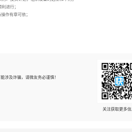
顺利进行；
备操作有章可依；
；
可能涉及诈骗，请微友务必谨慎！
！
关注获取更多信